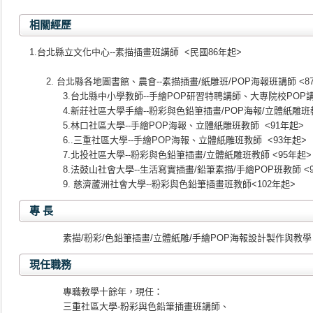
相關經歷
1.台北縣立文化中心--素描插畫班講師 <民國86年起>
2. 台北縣各地圖書館、農會--素描插畫/紙雕班/POP海報班講師 <8
3.台北縣中小學教師--手繪POP研習特聘講師、大專院校POP講
4.新莊社區大學手繪--粉彩與色鉛筆插畫/POP海報/立體紙雕班教
5.林口社區大學--手繪POP海報、立體紙雕班教師 <91年起>
6..三重社區大學--手繪POP海報、立體紙雕班教師 <93年起>
7.北投社區大學--粉彩與色鉛筆插畫/立體紙雕班教師 <95年起>
8.法鼓山社會大學--生活寫實插畫/鉛筆素描/手繪POP班教師 <
9. 慈濟蘆洲社會大學--粉彩與色鉛筆插畫班教師<102年起>
專 長
素描
/
粉彩
/
色鉛筆插畫
/
立體紙雕
/
手繪
POP
海報設計製作與教學
現任職務
專職教學十餘年，現任：
三重社區大學-粉彩與色鉛筆插畫班講師、