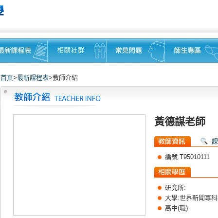
首頁
>
最新課程表
>教師介紹
黃德謀老師
課
區
編號:T95010111
研究所:
大學:世界新聞專
高中(職):