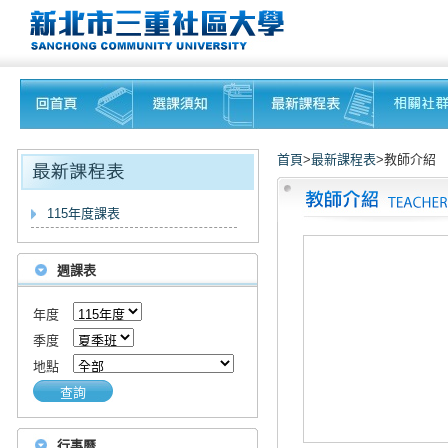
首頁
>
最新課程表
>教師介紹
115年度課表
週課表
年度
季度
地點
查詢
行事曆