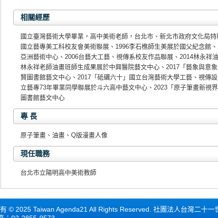
相關經歷
國立臺灣藝術大學畢業，高中美術老師，台北市、新北市政府文化局特
國立藝專美工科校友會美術聯展、1996李石樵師生美展於國父紀念館、1
亞洲藝術中心、2006台藝大工藝、視傳系校友作品聯展、2014林永祥
林永祥老師油畫班師生成果展於中興醫院藝文中心、2017「藝象與意
賢圖書館藝文中心、2017「砥礪六十」國立台灣藝術大學工藝、視傳設計
立藝專73年畢業同學聯展於斗六高中藝文中心、2023「原子筆畫新視界
圖書館藝文中心
專 長
原子筆畫、油畫、Q版漫畫人像
現任職務
台北市立陽明高中美術教師
5 Taiwan Agenda21 All Rights Reserved. 社團法人台灣二
真：02-2855-9573