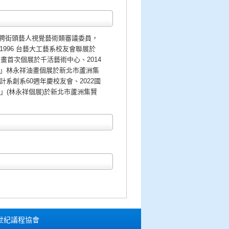
聘街頭藝人視覺藝術類審議委員，
996 台藝大工藝系校友會聯展於
油畫首次個展於千活藝術中心、2014
象」林永祥油畫個展於新北市蘆洲集
系創系60週年慶校友會、2022國
」(林永祥個展)於新北市蘆洲集賢
十一世紀議程協會