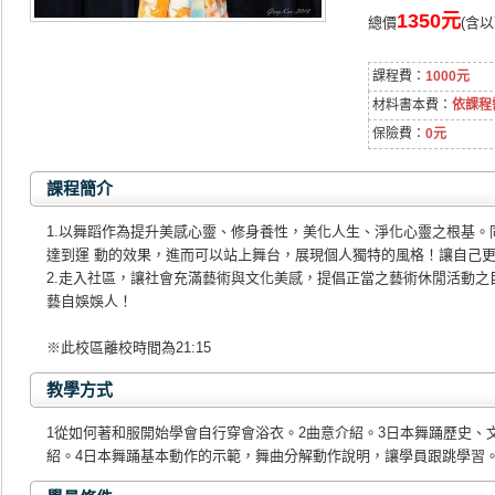
1350元
總價
(含
課程費：
1000元
材料書本費：
依課程
保險費：
0元
課程簡介
1.以舞蹈作為提升美感心靈、修身養性，美化人生、淨化心靈之根基。
達到運 動的效果，進而可以站上舞台，展現個人獨特的風格！讓自己
2.走入社區，讓社會充滿藝術與文化美感，提倡正當之藝術休閒活動之
藝自娛娛人！
※此校區離校時間為21:15
教學方式
1從如何著和服開始學會自行穿會浴衣。2曲意介紹。3日本舞踊歷史、
紹。4日本舞踊基本動作的示範，舞曲分解動作說明，讓學員跟跳學習