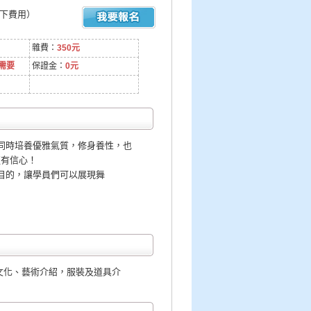
以下費用）
雜費：
350元
需要
保證金：
0元
同時培養優雅氣質，修身養性，也
更有信心！
目的，讓學員們可以展現舞
文化、藝術介紹，服裝及道具介
。