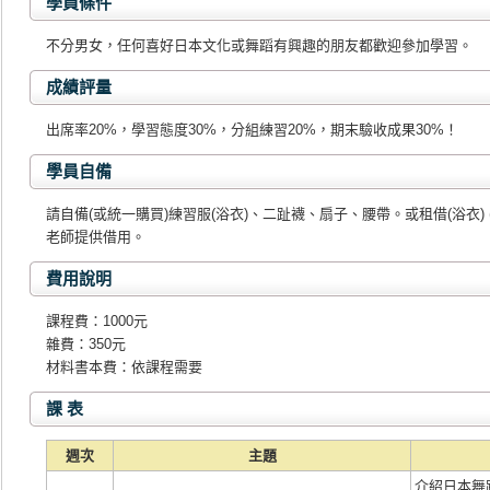
學員條件
不分男女，任何喜好日本文化或舞蹈有興趣的朋友都歡迎參加學習。
成績評量
出席率20%，學習態度30%，分組練習20%，期末驗收成果30%！
學員自備
請自備(或統一購買)練習服(浴衣)、二趾襪、扇子、腰帶。或租借(浴衣) 
老師提供借用。
費用說明
課程費：1000元
雜費：350元
材料書本費：依課程需要
課 表
週次
主題
介紹日本舞