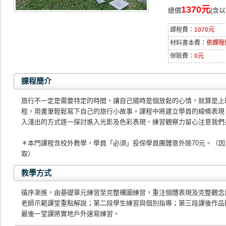
1370元
總價
(含
課程費：
1070元
材料書本費：
依課程
保險費：
0元
課程簡介
旅行不一定是需要特定的時間，讓自己隨時是個放鬆的心情，就算是上
程，用畫筆輕鬆寫下自己的旅行小故事。課程中將建立學員的線條表現
入淺出的方式逐一探討進入光影及色彩表現，練習觀察力留心注意我們
＊本門課程含校外教學，學員「必須」投保學員團體意外險70元。（
取）
教學方式
循序漸進，由基礎單元練習至完整構圖練習，重注個體表現及完整觀念
老師示範課堂重點解說；第二段學生練習與個別指導；第三段課後作品
最後一堂課將實地戶外速寫練習。