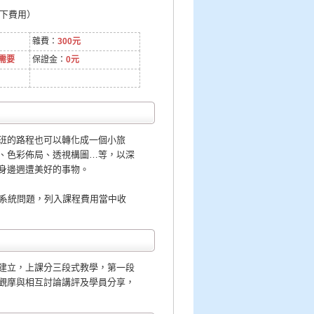
以下費用）
雜費：
300元
需要
保證金：
0元
班的路程也可以轉化成一個小旅
、色彩佈局、透視構圖…等，以深
身邊週遭美好的事物。
因系統問題，列入課程費用當中收
建立，上課分三段式教學，第一段
觀摩與相互討論講評及學員分享，