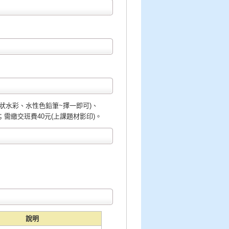
(塊狀水彩、水性色鉛筆~擇一即可)、
需繳交班費40元(上課題材影印)。
說明