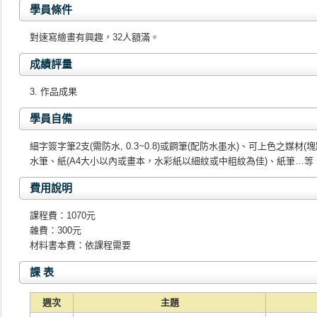
學員條件
對速寫繪畫有興趣，32人額滿。
成績評量
3. 作品成果
學員自備
細字簽字筆2支(需防水, 0.3~0.8)或鋼筆(配防水墨水)、可上色之媒材
水筆、紙(A4大小以內或畫本，水彩紙以細紋或中粗紋為佳)、紙筆…等；
費用說明
課程費：1070元
雜費：300元
材料書本費：依課程需要
課 表
週次
主題