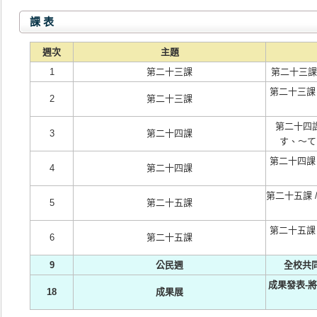
課 表
週次
主題
1
第二十三課
第二十三課 
第二十三課
2
第二十三課
第二十四課
3
第二十四課
す、～てく
第二十四課
4
第二十四課
第二十五課 /
5
第二十五課
第二十五課
6
第二十五課
9
公民週
全校共
成果發表-
18
成果展