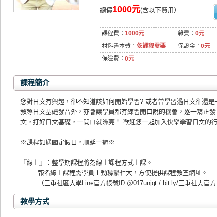
1000元
總價
(含以下費用）
課程費：
1000元
雜費：
0元
材料書本費：
依課程需要
保證金：
0元
保險費：
0元
課程簡介
您對日文有興趣，卻不知道該如何開始學習? 或者曾學習過日文卻還是
教導日文基礎發音外，亦會讓學員都有練習開口說的機會，逐一矯正發
文，打好日文基礎，一開口就漂亮！ 歡迎您一起加入快樂學習日文的行
※課程如遇國定假日，順延一週※
『線上』：整學期課程將為線上課程方式上課。
報名線上課程需學員主動聯繫社大，方便提供課程教室網址。
（三重社區大學Line官方帳號ID:＠017unjgt / bit.ly/三重社大官方
教學方式