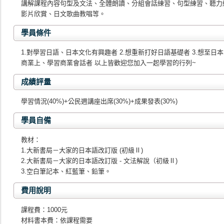
講解課程內容句型及文法、全體朗讀、分組會話練習、句型練習、聽力
影片欣賞、日文歌曲教唱等。
學員條件
1.對學習日語、日本文化有興趣者 2.想重新打好日語基礎者 3.想至日
商業上、學習商業會話者 以上皆歡迎您加入一起學習的行列~
成績評量
學習情況(40%)+公民週講座出席(30%)+成果發表(30%)
學員自備
教材：
1.大新書局－大家的日本語改訂版 (初級Ⅱ)
2.大新書局－大家的日本語改訂版 - 文法解說（初級Ⅱ)
3.空白筆記本、紅藍筆、鉛筆。
費用說明
課程費：1000元
材料書本費：依課程需要