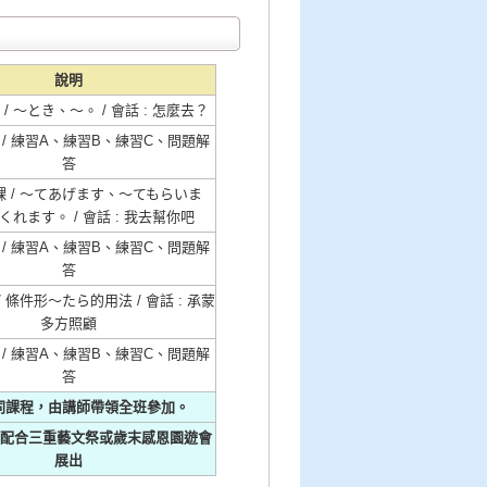
說明
/ ～とき、～。 / 會話 : 怎麼去？
 / 練習A、練習B、練習C、問題解
答
 / ～てあげます、～てもらいま
れます。 / 會話 : 我去幫你吧
 / 練習A、練習B、練習C、問題解
答
 條件形～たら的用法 / 會話 : 承蒙
多方照顧
 / 練習A、練習B、練習C、問題解
答
同課程，由講師帶領全班參加。
將配合三重藝文祭或歲末感恩園遊會
展出