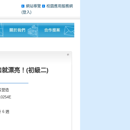
網站導覽
校園應用服務網
(登入)
就漂亮！(初級二)
區營造
0254E
計 6 週