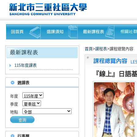
首頁
>
課程表
>課程總覽內容
115年度課表
『線上』日語基
週課表
年度
季度
地點
查詢
行事曆