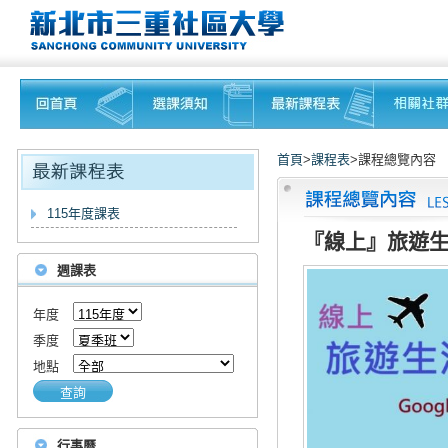
首頁
>
課程表
>課程總覽內容
115年度課表
『線上』旅遊
週課表
年度
季度
地點
查詢
行事曆