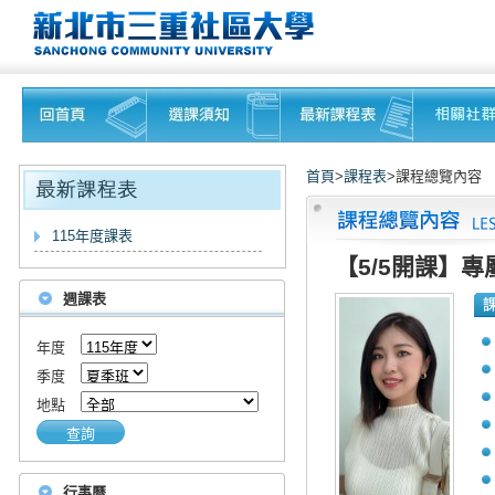
首頁
>
課程表
>課程總覽內容
115年度課表
【5/5開課】專
週課表
年度
季度
地點
查詢
行事曆