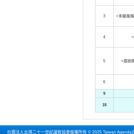
3
<多變風
4
5
<眉妝精
6
9
18
社團法人台灣二十一世紀議程協會版權所有 © 2025 Taiwan Agenda21 