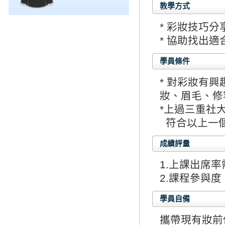
教學方式
* 彩妝技巧
* 協助找出
學員條件
* 對彩妝有興
妝、眉毛、修
*上過三重社
符合以上一
成績評量
1.上課出席
2.課程參與
學員自備
攜帶現有妝前