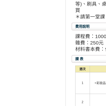
等)、刷具、
買
＊請第一堂課
費用說明
課程費：100
雜費：250元
材料書本費：
課 表
週次
1
<彩妝品
2